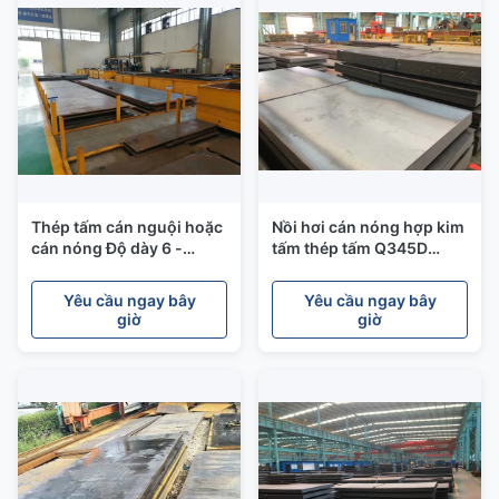
Thép tấm cán nguội hoặc
Nồi hơi cán nóng hợp kim
cán nóng Độ dày 6 -
tấm thép tấm Q345D
80mm Q235 Q345 B C D E
EN10025 S355J2 N
S355J2
Yêu cầu ngay bây
Yêu cầu ngay bây
giờ
giờ