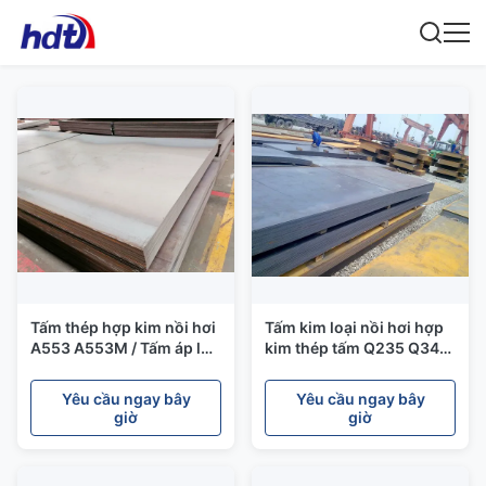
Tấm thép hợp kim nồi hơi
Tấm kim loại nồi hơi hợp
A553 A553M / Tấm áp lực
kim thép tấm Q235 Q345
600mm đến 2500mm
B C D E AISI Tiêu chuẩn
ASTM
Yêu cầu ngay bây
Yêu cầu ngay bây
giờ
giờ