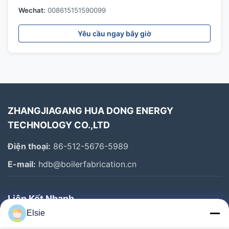
Wechat:
008615151590099
Yêu cầu ngay bây giờ
ZHANGJIAGANG HUA DONG ENERGY
TECHNOLOGY CO.,LTD
Điện thoại:
86-512-5676-5989
E-mail:
hdb@boilerfabrication.cn
Liên Kết Nhanh
Elsie
Trang Chủ