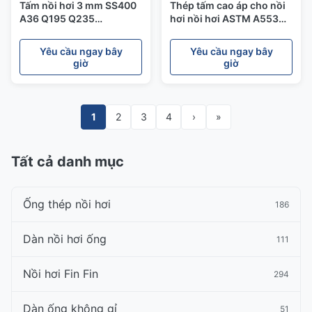
Tấm nồi hơi 3 mm SS400
Thép tấm cao áp cho nồi
A36 Q195 Q235
hơi nồi hơi ASTM A553
Q345Q345C Độ bền kéo
A553M
cao hợp kim thấp
Yêu cầu ngay bây
Yêu cầu ngay bây
giờ
giờ
1
2
3
4
›
»
Tất cả danh mục
Ống thép nồi hơi
186
Dàn nồi hơi ống
111
Nồi hơi Fin Fin
294
Dàn ống không gỉ
51