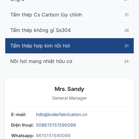
Tấm thép Cs Carbon tùy chỉnh
21
Tấm thép không gỉ Ss304
26
Tấm thép hợp kim nồi hơi
31
Nồi hơi mang nhiệt hữu cơ
24
Mrs. Sandy
General Manager
E-mail:
hdb@boilerfabrication.cn
Điện thoại:
008615151590099
Whatsapp:
8615151590099