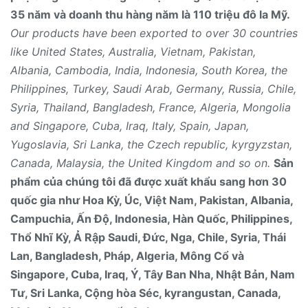
35 năm và doanh thu hàng năm là 110 triệu đô la Mỹ.
Our products have been exported to over 30 countries
like United States, Australia, Vietnam, Pakistan,
Albania, Cambodia, India, Indonesia, South Korea, the
Philippines, Turkey, Saudi Arab, Germany, Russia, Chile,
Syria, Thailand, Bangladesh, France, Algeria, Mongolia
and Singapore, Cuba, Iraq, Italy, Spain, Japan,
Yugoslavia, Sri Lanka, the Czech republic, kyrgyzstan,
Canada, Malaysia, the United Kingdom and so on.
Sản
phẩm của chúng tôi đã được xuất khẩu sang hơn 30
quốc gia như Hoa Kỳ, Úc, Việt Nam, Pakistan, Albania,
Campuchia, Ấn Độ, Indonesia, Hàn Quốc, Philippines,
Thổ Nhĩ Kỳ, Ả Rập Saudi, Đức, Nga, Chile, Syria, Thái
Lan, Bangladesh, Pháp, Algeria, Mông Cổ và
Singapore, Cuba, Iraq, Ý, Tây Ban Nha, Nhật Bản, Nam
Tư, Sri Lanka, Cộng hòa Séc, kyrangustan, Canada,