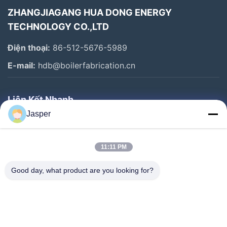
ZHANGJIAGANG HUA DONG ENERGY
TECHNOLOGY CO.,LTD
Điện thoại:
86-512-5676-5989
E-mail:
hdb@boilerfabrication.cn
Liên Kết Nhanh
Jasper
Trang Chủ
Các Sản Phẩm
11:11 PM
Về Chúng Tôi
Good day, what product are you looking for?
Tham Quan Nhà Máy
Kiểm Soát Chất Lượng
Liên Hệ Chúng Tôi