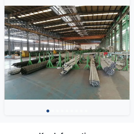
Công ty Năng lượng Hua Dong được thành lập vào
năm 2018, và là công ty con của Zhangjiagang Hua
Dong Boiler Co., Ltd. Công ty đã phát triển rất nhanh
và trở thành nhà cung cấp hàng đầu cho các ống và
tấm nồi hơi với số lượng lớn.