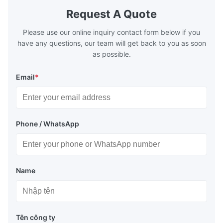
boilers is generally in the temperature
boilers is g
Request A Quote
range of 200°C – 250°C, so there
range of 20
huge
Please use our online inquiry contact form below if you
have any questions, our team will get back to you as soon
as possible.
Email
*
Phone / WhatsApp
Name
Tên công ty