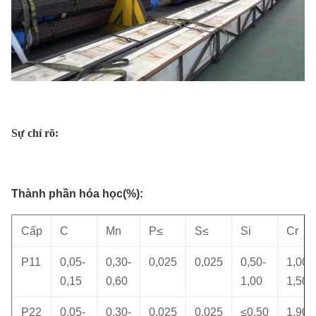
Sự chỉ rõ:
Thành phần hóa học(%):
Cấp
C
Mn
P≤
S≤
Si
Cr
P11
0,05-
0,30-
0,025
0,025
0,50-
1,00-
0,15
0,60
1,00
1,50
P22
0,05-
0,30-
0,025
0,025
≤0,50
1,90-