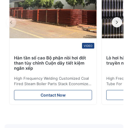
VIDEO
Hàn tần số cao Bộ phận nồi hơi đốt
Lò hơi hàn
than tùy chỉnh Cuộn dây tiết kiệm
truyền nhi
ngăn xếp
High Frequency Welding Customized Coal
High Freque
Fired Steam Boiler Parts Stack Economizer
Tube For Ec
Coil Boiler economizer Boiler Economizer is
economizer 
the energy improving device that helps to
energy impr
Contact Now
reduce the cost of operation by saving the
reduce the 
fuel. The economizer in Boiler tends to
fuel. The ec
make the system more energy efficient. In
make the sy
boilers, economizers are generally
boilers, ec
designed to exchange heat with the fluid,
designed to
generally water. The exhaust from the
generally w