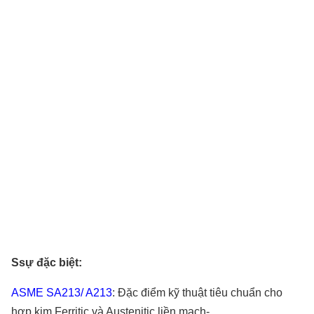
S
sự đặc biệt
:
ASME SA213
/ A213
: Đặc điểm kỹ thuật tiêu chuẩn cho
hợp kim Ferritic và Austenitic liền mạch-