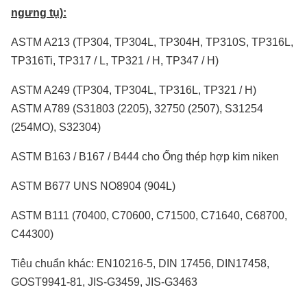
ngưng tụ):
ASTM A213 (TP304, TP304L, TP304H, TP310S, TP316L,
TP316Ti, TP317 / L, TP321 / H, TP347 / H)
ASTM A249 (TP304, TP304L, TP316L, TP321 / H)
ASTM A789 (S31803 (2205), 32750 (2507), S31254
(254MO), S32304)
ASTM B163 / B167 / B444 cho Ống thép hợp kim niken
ASTM B677 UNS NO8904 (904L)
ASTM B111 (70400, C70600, C71500, C71640, C68700,
C44300)
Tiêu chuẩn khác: EN10216-5, DIN 17456, DIN17458,
GOST9941-81, JIS-G3459, JIS-G3463