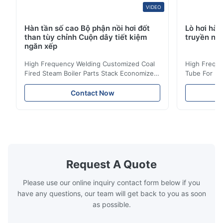
VIDEO
Hàn tần số cao Bộ phận nồi hơi đốt
Lò hơi hàn
than tùy chỉnh Cuộn dây tiết kiệm
truyền nhi
ngăn xếp
High Frequency Welding Customized Coal
High Freque
Fired Steam Boiler Parts Stack Economizer
Tube For Ec
Coil Boiler economizer Boiler Economizer is
economizer 
the energy improving device that helps to
energy impr
Contact Now
reduce the cost of operation by saving the
reduce the 
fuel. The economizer in Boiler tends to
fuel. The ec
make the system more energy efficient. In
make the sy
boilers, economizers are generally
boilers, ec
designed to exchange heat with the fluid,
designed to
generally water. The exhaust from the
generally w
boilers is generally in the temperature
boilers is g
Request A Quote
range of 200°C – 250°C, so there
range of 20
huge
Please use our online inquiry contact form below if you
have any questions, our team will get back to you as soon
as possible.