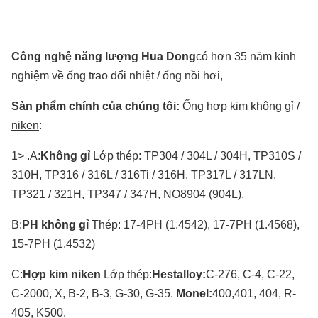
Công nghệ năng lượng Hua Dong
có hơn 35 năm kinh
nghiệm về ống trao đổi nhiệt / ống nồi hơi,
Sản phẩm chính của chúng tôi:
Ống hợp kim không gỉ /
niken
:
1> .A:
Không gỉ
Lớp thép: TP304 / 304L / 304H, TP310S /
310H, TP316 / 316L / 316Ti / 316H, TP317L / 317LN,
TP321 / 321H, TP347 / 347H, NO8904 (904L),
B:
PH không gỉ
Thép: 17-4PH (1.4542), 17-7PH (1.4568),
15-7PH (1.4532)
C:
Hợp kim niken
Lớp thép:
Hestalloy:
C-276, C-4, C-22,
C-2000, X, B-2, B-3, G-30, G-35.
Monel:
400,401, 404, R-
405, K500.