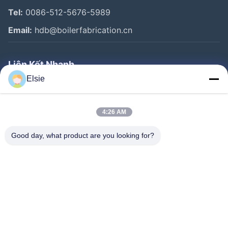
Tel:
0086-512-5676-5989
Email:
hdb@boilerfabrication.cn
Liên Kết Nhanh
Elsie
Trang Chủ
Các Sản Phẩm
4:26 AM
Về Chúng Tôi
Good day, what product are you looking for?
Tham Quan Nhà Máy
Kiểm Soát Chất Lượng
Liên Hệ Chúng Tôi
Yêu Cầu Báo Giá
Follow Us