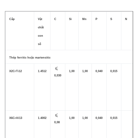
Cấp
Vật
C
Si
Mn
P
S
N
chất
con
số
Thép ferritic hoặc martensitic
X2CrTi12
1.4512
1,00
1,00
0,040
0,015
0,030
X6CrAl13
1.4002
1,00
1,00
0,040
0,015
0,08