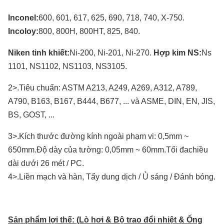
Inconel:
600, 601, 617, 625, 690, 718, 740, X-750.
Incoloy:
800, 800H, 800HT, 825, 840.
Niken tinh khiết:
Ni-200, Ni-201, Ni-270.
Hợp kim NS:
Ns
1101, NS1102, NS1103, NS3105.
2>.Tiêu chuẩn: ASTM A213, A249, A269, A312, A789,
A790, B163, B167, B444, B677, ... và ASME, DIN, EN, JIS,
BS, GOST, ...
3>.Kích thước đường kính ngoài phạm vi: 0,5mm ~
650mm.Độ dày của tường: 0,05mm ~ 60mm.Tối đachiều
dài dưới 26 mét / PC.
4>.Liền mạch và hàn, Tẩy dung dịch / Ủ sáng / Đánh bóng.
Sản phẩm lợi thế:
(Lò hơi & Bộ trao đổi nhiệt & Ống