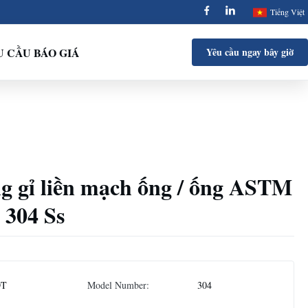
Tiếng Việt
 CẦU BÁO GIÁ
Yêu cầu ngay bây giờ
g gỉ liền mạch ống / ống ASTM
 304 Ss
DT
Model Number:
304