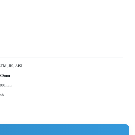
TM, JIS, AISI
780mm
6000mm
ỉnh