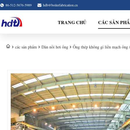
86-512-5676-5989
hdb@boilerfabrication.cn
TRANG CHỦ
CÁC SẢN PH
các sản phẩm
Dàn nồi hơi ống
Ống thép không gỉ liền mạch ốn