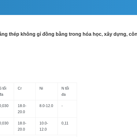
ằng thép không gỉ đồng bằng trong hóa học, xây dựng, cô
S tối
Cr
Ni
N tối
đa
đa
0,030
18.0-
8.0-12.0
-
20.0
0,030
18.0-
10.0-
0,11
20.0
12.0