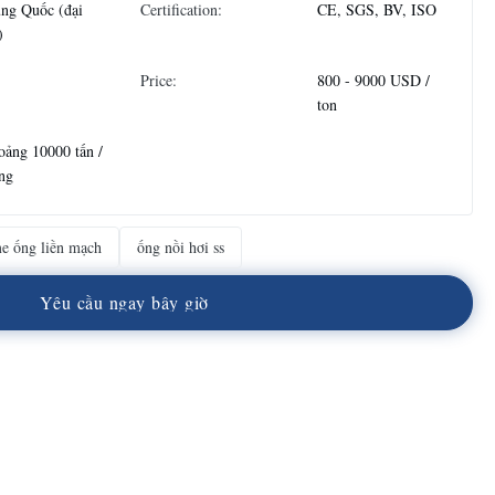
ng Quốc (đại
Certification:
CE, SGS, BV, ISO
)
Price:
800 - 9000 USD /
ton
ảng 10000 tấn /
ng
e ống liền mạch
ống nồi hơi ss
Y
ê
u
c
ầ
u
n
g
a
y
b
â
y
g
i
ờ