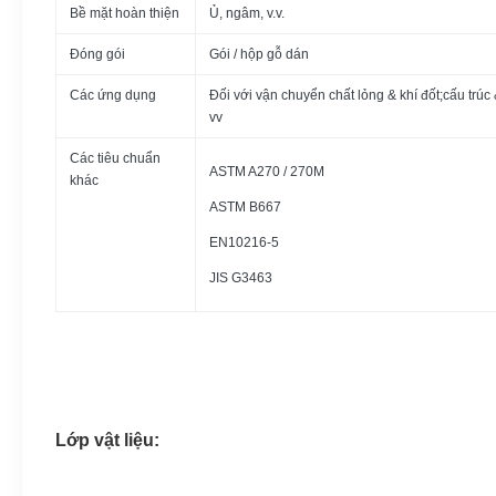
Bề mặt hoàn thiện
Ủ, ngâm, v.v.
Đóng gói
Gói / hộp gỗ dán
Các ứng dụng
Đối với vận chuyển chất lỏng & khí đốt;cấu trúc
vv
Các tiêu chuẩn
ASTM A270 / 270M
khác
ASTM B667
EN10216-5
JIS G3463
Lớp vật liệu: