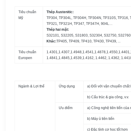
Tiêu chuẩn
Thép Austenitic:
Mỹ
TP304, TP304L, TP304H, TP304N, TP310S, TP316, 
TP321, TP321H, TP347, TP347H, 904L…
Thép hai mặt:
S32101, S32205, S31803, S32304, S32750, S32760
Khác:
TP405, TP409, TP410, TP430, TP439, ...
Tiêu chuẩn
1.4301,1.4307,1.4948,1.4541,1.4878,1.4550,1.4401,
Europen
1.4841,1.4845,1.4539,1.4162, 1.4462, 1.4362, 1.441
Ngành & Lợi thế
Ứng dụng
a) Đối với vận chuyển chất 
b) Cấu trúc & gia công, v.v.
Ưu điểm
a) Công nghệ tiên tiến của
b) Máy ủ tiên tiến
c) Đặc tính cơ học tốt hơn