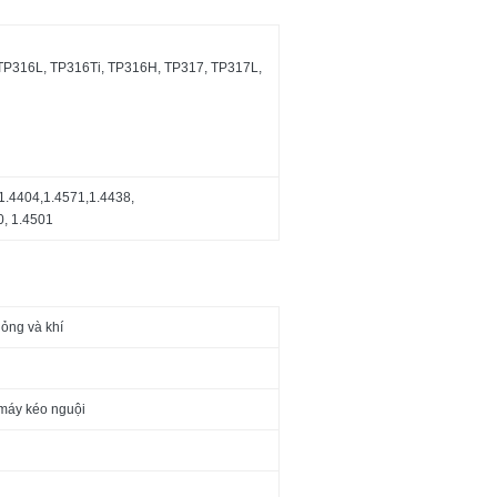
TP316L, TP316Ti, TP316H, TP317, TP317L,
1.4404,1.4571,1.4438,
0, 1.4501
lỏng và khí
 máy kéo nguội