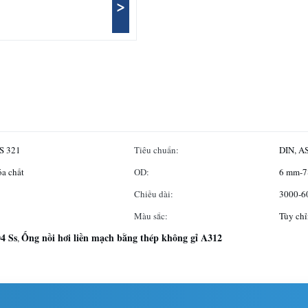
>
0S 321
Tiêu chuẩn:
DIN, AS
óa chất
OD:
6 mm-
Chiều dài:
3000-
Màu sắc:
Tùy ch
4 Ss
Ống nồi hơi liền mạch bằng thép không gỉ A312
,