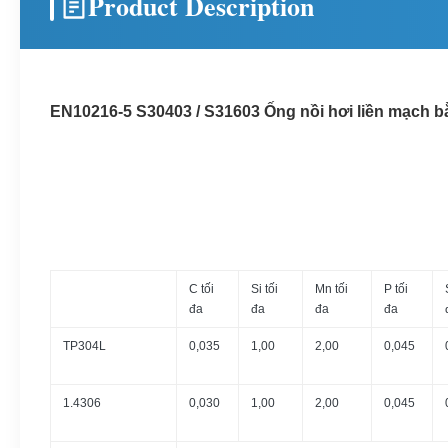
Product Description
EN10216-5 S30403 / S31603 Ống nồi hơi liền mạch b
C tối
Si tối
Mn tối
P tối
đa
đa
đa
đa
TP304L
0,035
1,00
2,00
0,045
1.4306
0,030
1,00
2,00
0,045