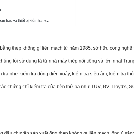
n
 hảo và thiết bị kiểm tra, v.v.
 bằng thép không gỉ liền mạch từ năm 1985, sở hữu công nghệ 
húng tôi sử dụng là từ nhà máy thép nổi tiếng và lớn nhất Trung
 tra như kiểm tra dòng điện xoáy, kiểm tra siêu âm, kiểm tra thủy
ác chứng chỉ kiểm tra của bên thứ ba như TUV, BV, Lloyd's, SG
ng đầu chuyên sản xuất ống thép không gỉ liền mạch, ống ủ sáng