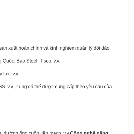
sản xuất hoàn chỉnh và kinh nghiệm quản lý dồi dào.
 Quốc: Bao Steel, Tisco, v.v.
 lực, v.v.
S, v.v., cũng có thể được cung cấp theo yêu cầu của
, đường ống cuộn liền mạch, v.v.
Công nghệ năng