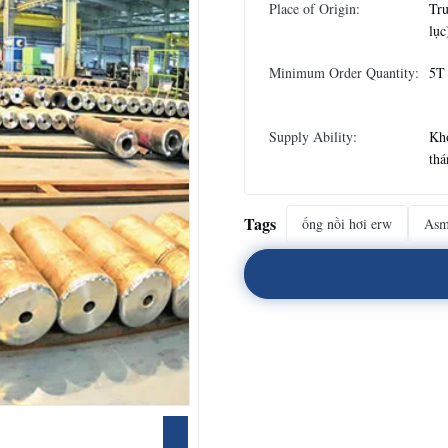
Place of Origin:
Tru
lục
Minimum Order Quantity:
5T
Supply Ability:
Kho
thá
Tags
ống nồi hơi erw
Asm