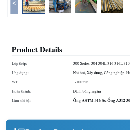
<
Product Details
Lớp thép:
300 Series, 304 304L 316 316L 31
Ứng dụng:
Nồi hơi, Xây dựng, Công nghiệp, H
WT:
1-100mm
Hoàn thành:
Đánh bóng, ngâm
Ống ASTM 316 Ss
Ống A312 30
Làm nổi bật
,