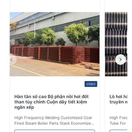
A29Tiêu chuẩn.Thép ASTM 4140 cũng thường được
gọi là thép crom, hoặc thép moly crôm, có chứa 0,28-
0,33% Carbon, 0,8-1,1% Crom và 0,15-0,25%
Molypden.Nó t...
VIDEO
Hàn tần số cao Bộ phận nồi hơi đốt
Lò hơi hàn
than tùy chỉnh Cuộn dây tiết kiệm
truyền nhi
ngăn xếp
High Frequency Welding Customized Coal
High Freque
Fired Steam Boiler Parts Stack Economizer
Tube For Ec
Coil Boiler economizer Boiler Economizer is
economizer 