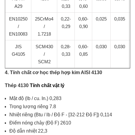
A29
0,33
0,60
EN10250
25CrMo4
0,22-
0,60-
0,025
0,035
/
/
0,29
0,90
EN10083
1.7218
JIS
SCM430
0,28-
0,60-
0,030
0,030
0
G4105
/
0,33
0,85
SCM2
4. Tính chất cơ học thép hợp kim AISI 4130
Thép 4130
Tính chất vật lý
Mật độ (lb / cu. In.) 0,283
Trọng lượng riêng 7.8
Nhiệt riêng (Btu / lb / Độ F - [32-212 Độ F]) 0,114
Điểm nóng chảy (Độ F) 2610
Độ dẫn nhiệt 22,3