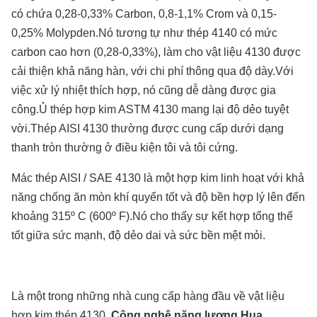
có chứa 0,28-0,33% Carbon, 0,8-1,1% Crom và 0,15-
0,25% Molypden.Nó tương tự như thép 4140 có mức
carbon cao hơn (0,28-0,33%), làm cho vật liệu 4130 được
cải thiện khả năng hàn, với chi phí thông qua độ dày.Với
việc xử lý nhiệt thích hợp, nó cũng dễ dàng được gia
công.Ủ thép hợp kim ASTM 4130 mang lại độ dẻo tuyệt
vời.Thép AISI 4130 thường được cung cấp dưới dạng
thanh tròn thường ở điều kiện tôi và tôi cứng.
Mác thép AISI / SAE 4130 là một hợp kim linh hoạt với khả
năng chống ăn mòn khí quyển tốt và độ bền hợp lý lên đến
khoảng 315º C (600º F).Nó cho thấy sự kết hợp tổng thể
tốt giữa sức mạnh, độ dẻo dai và sức bền mệt mỏi.
Là một trong những nhà cung cấp hàng đầu về vật liệu
hợp kim thép 4130,
Công nghệ năng lượng Hua