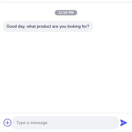
Các Sản Phẩm
11:56 PM
Về Chúng Tôi
Good day, what product are you looking for?
Tham Quan Nhà Máy
Kiểm Soát Chất Lượng
Liên Hệ Chúng Tôi
Yêu Cầu Báo Giá
Follow Us
©2020- ZHANGJIAGANG HUA DONG ENERGY TECHNOLOGY CO.,LTD.
Tất cả các quyền được bảo lưu