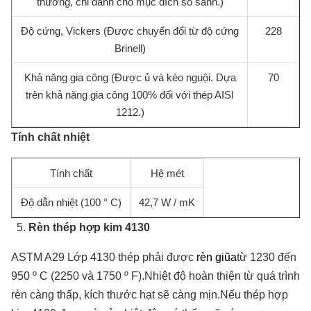
thường, chỉ dành cho mục đích so sánh.)
Độ cứng, Vickers (Được chuyển đổi từ độ cứng
228
Brinell)
Khả năng gia công (Được ủ và kéo nguội. Dựa
70
trên khả năng gia công 100% đối với thép AISI
1212.)
Tính chất nhiệt
Tính chất
Hệ mét
Độ dẫn nhiệt (100 ° C)
42,7 W / mK
Rèn thép hợp kim 4130
ASTM A29 Lớp 4130 thép phải được
rèn giũa
từ 1230 đến
950 º C (2250 và 1750 º F).Nhiệt độ hoàn thiện từ quá trình
rèn càng thấp, kích thước hạt sẽ càng mịn.Nếu thép hợp