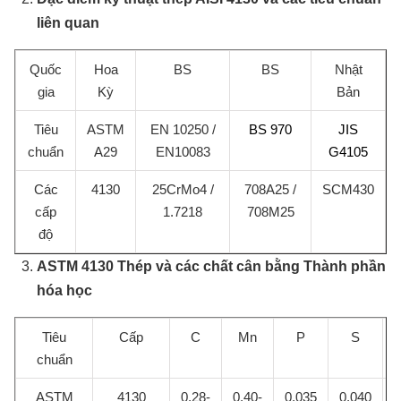
liên quan
Quốc
Hoa
BS
BS
Nhật
gia
Kỳ
Bản
Tiêu
ASTM
EN 10250 /
BS 970
JIS
chuẩn
A29
EN10083
G4105
Các
4130
25CrMo4 /
708A25 /
SCM430
cấp
1.7218
708M25
độ
ASTM 4130 Thép và các chất cân bằng Thành phần
hóa học
Tiêu
Cấp
C
Mn
P
S
chuẩn
ASTM
4130
0,28-
0,40-
0,035
0,040
0