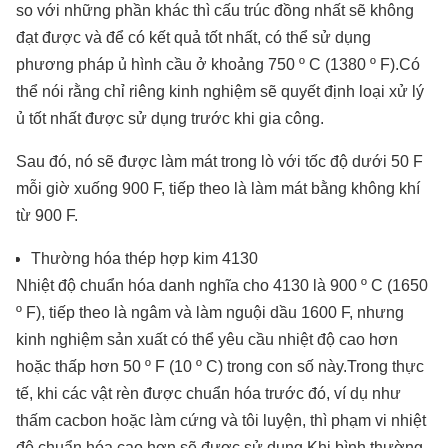
so với những phần khác thì cấu trúc đồng nhất sẽ không
đạt được và để có kết quả tốt nhất, có thể sử dụng
phương pháp ủ hình cầu ở khoảng 750 º C (1380 º F).Có
thể nói rằng chỉ riêng kinh nghiệm sẽ quyết định loại xử lý
ủ tốt nhất được sử dụng trước khi gia công.
Sau đó, nó sẽ được làm mát trong lò với tốc độ dưới 50 F
mỗi giờ xuống 900 F, tiếp theo là làm mát bằng không khí
từ 900 F.
Thường hóa thép hợp kim 4130
Nhiệt độ chuẩn hóa danh nghĩa cho 4130 là 900 º C (1650
º F), tiếp theo là ngâm và làm nguội dầu 1600 F, nhưng
kinh nghiệm sản xuất có thể yêu cầu nhiệt độ cao hơn
hoặc thấp hơn 50 º F (10 º C) trong con số này.Trong thực
tế, khi các vật rèn được chuẩn hóa trước đó, ví dụ như
thấm cacbon hoặc làm cứng và tôi luyện, thì phạm vi nhiệt
độ chuẩn hóa cao hơn sẽ được sử dụng.Khi bình thường