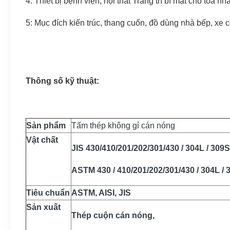
4: Thiết bị bệnh viện, nội thất Trang trí bí mật cho tòa nh
5: Mục đích kiến ​​trúc, thang cuốn, đồ dùng nhà bếp, xe 
Thông số kỹ thuật:
Sản phẩm
Tấm thép không gỉ cán nóng
Vật chất
JIS 430/410/201/202/301/430 ​​/ 304L / 309S
ASTM 430 / 410/201/202/301/430 ​​/ 304L / 3
Tiêu chuẩn
ASTM, AISI, JIS
Sản xuất
Thép cuộn cán nóng,