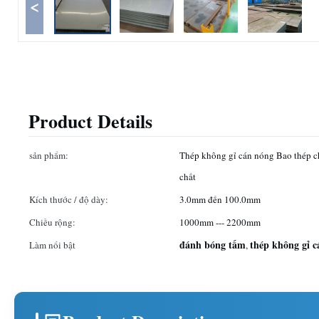
<
Product Details
sản phẩm:
Thép không gỉ cán nóng Bao thép 
chất
Kích thước / độ dày:
3.0mm đến 100.0mm
Chiều rộng:
1000mm --- 2200mm
đánh bóng tấm
thép không gỉ 
Làm nổi bật
,