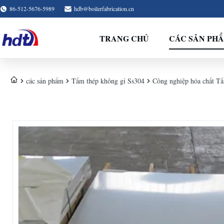
86-512-5676-5989
hdb@boilerfabrication.cn
TRANG CHỦ
CÁC SẢN PH
các sản phẩm
Tấm thép không gỉ Ss304
Công nghiệp hóa chất Tấ