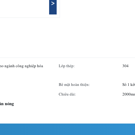
>
cho ngành công nghiệp hóa
Lớp thép:
304
Bề mặt hoàn thiện:
Số 1 kế
Chiều dài:
2000mm
cán nóng