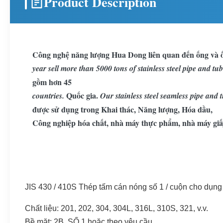
Product Description
Công nghệ năng lượng Hua Dong liên quan đến ống và ố
year sell more than 5000 tons of stainless steel pipe and tub
gồm hơn 45
Quốc gia.
countries.
Our stainless steel seamless pipe and
được sử dụng trong Khai thác, Năng lượng, Hóa dầu,
Công nghiệp hóa chất, nhà máy thực phẩm, nhà máy giấy,
JIS 430 / 410S Thép tấm cán nóng số 1 / cuộn cho dụng 
Chất liệu: 201, 202, 304, 304L, 316L, 310S, 321, v.v.
Bề mặt: 2B, SỐ 1 hoặc theo yêu cầu