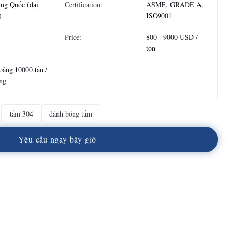
ng Quốc (đại
Certification:
ASME, GRADE A,
)
ISO9001
Price:
800 - 9000 USD /
ton
ảng 10000 tấn /
ng
tấm 304
đánh bóng tấm
Y
ê
u
c
ầ
u
n
g
a
y
b
â
y
g
i
ờ