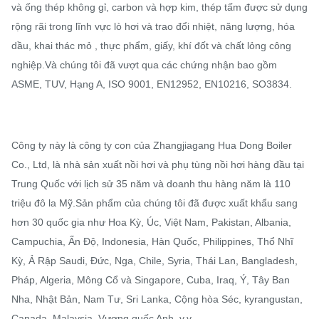
và ống thép không gỉ, carbon và hợp kim, thép tấm được sử dụng
rộng rãi trong lĩnh vực lò hơi và trao đổi nhiệt, năng lượng, hóa
dầu, khai thác mỏ , thực phẩm, giấy, khí đốt và chất lỏng công
nghiệp.Và chúng tôi đã vượt qua các chứng nhận bao gồm
ASME, TUV, Hạng A, ISO 9001, EN12952, EN10216, SO3834.
Công ty này là công ty con của Zhangjiagang Hua Dong Boiler
Co., Ltd, là nhà sản xuất nồi hơi và phụ tùng nồi hơi hàng đầu tại
Trung Quốc với lịch sử 35 năm và doanh thu hàng năm là 110
triệu đô la Mỹ.Sản phẩm của chúng tôi đã được xuất khẩu sang
hơn 30 quốc gia như Hoa Kỳ, Úc, Việt Nam, Pakistan, Albania,
Campuchia, Ấn Độ, Indonesia, Hàn Quốc, Philippines, Thổ Nhĩ
Kỳ, Ả Rập Saudi, Đức, Nga, Chile, Syria, Thái Lan, Bangladesh,
Pháp, Algeria, Mông Cổ và Singapore, Cuba, Iraq, Ý, Tây Ban
Nha, Nhật Bản, Nam Tư, Sri Lanka, Cộng hòa Séc, kyrangustan,
Canada, Malaysia, Vương quốc Anh, v.v.