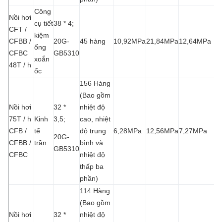
Công
Nồi hơi
cụ tiết
38 * 4;
CFT /
kiệm
CFBB /
20G-
45 hàng
10,92MPa
21,84MPa
12,64MPa
ống
CFBC
GB5310
xoắn
48T / h
ốc
156 Hàng
(Bao gồm
Nồi hơi
32 *
nhiệt độ
75T / h
Kinh
3,5;
cao, nhiệt
CFB /
tế
độ trung
6,28MPa
12,56MPa
7,27MPa
20G-
CFBB /
trần
bình và
GB5310
CFBC
nhiệt độ
thấp ba
phần)
114 Hàng
(Bao gồm
Nồi hơi
32 *
nhiệt độ