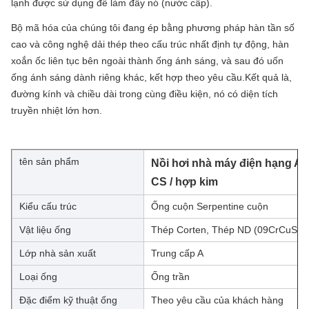
lạnh được sử dụng để làm đầy nó (nước cấp).
Bộ mã hóa của chúng tôi đang ép bằng phương pháp hàn tần số
cao và công nghệ dải thép theo cấu trúc nhất định tự động, hàn
xoắn ốc liên tục bên ngoài thành ống ánh sáng, và sau đó uốn
ống ánh sáng dành riêng khác, kết hợp theo yêu cầu.Kết quả là,
đường kính và chiều dài trong cùng điều kiện, nó có diện tích
truyền nhiệt lớn hơn.
tên sản phẩm
Nồi hơi nhà máy điện hạng A 1
CS / hợp kim
Kiểu cấu trúc
Ống cuộn Serpentine cuộn
Vật liệu ống
Thép Corten, Thép ND (09CrCuSb)
Lớp nhà sản xuất
Trung cấp A
Loại ống
Ống trần
Đặc điểm kỹ thuật ống
Theo yêu cầu của khách hàng