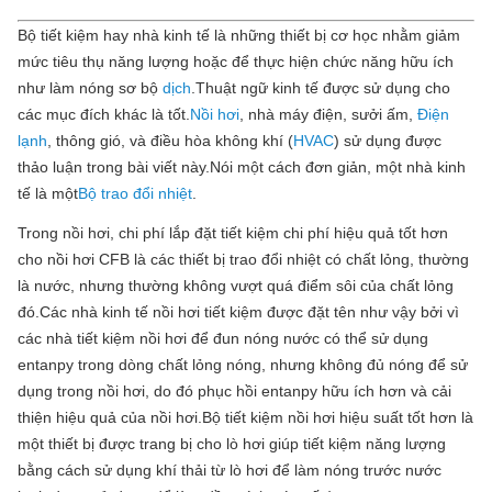
Bộ tiết kiệm hay nhà kinh tế là những thiết bị cơ học nhằm giảm
mức tiêu thụ năng lượng hoặc để thực hiện chức năng hữu ích
như làm nóng sơ bộ
dịch
.Thuật ngữ kinh tế được sử dụng cho
các mục đích khác là tốt.
Nồi hơi
, nhà máy điện, sưởi ấm,
Điện
lạnh
, thông gió, và điều hòa không khí (
HVAC
) sử dụng được
thảo luận trong bài viết này.Nói một cách đơn giản, một nhà kinh
tế là một
Bộ trao đổi nhiệt
.
Trong nồi hơi, chi phí lắp đặt tiết kiệm chi phí hiệu quả tốt hơn
cho nồi hơi CFB là các thiết bị trao đổi nhiệt có chất lỏng, thường
là nước, nhưng thường không vượt quá điểm sôi của chất lỏng
đó.Các nhà kinh tế nồi hơi tiết kiệm được đặt tên như vậy bởi vì
các nhà tiết kiệm nồi hơi để đun nóng nước có thể sử dụng
entanpy trong dòng chất lỏng nóng, nhưng không đủ nóng để sử
dụng trong nồi hơi, do đó phục hồi entanpy hữu ích hơn và cải
thiện hiệu quả của nồi hơi.Bộ tiết kiệm nồi hơi hiệu suất tốt hơn là
một thiết bị được trang bị cho lò hơi giúp tiết kiệm năng lượng
bằng cách sử dụng khí thải từ lò hơi để làm nóng trước nước