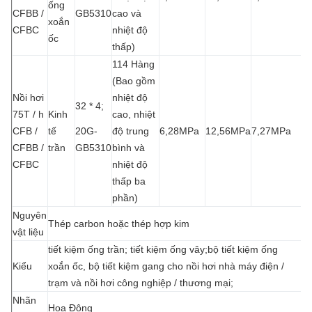
ống
CFBB /
GB5310
cao và
xoắn
CFBC
nhiệt độ
ốc
thấp)
114 Hàng
(Bao gồm
Nồi hơi
nhiệt độ
32 * 4;
75T / h
Kinh
cao, nhiệt
CFB /
tế
20G-
độ trung
6,28MPa
12,56MPa
7,27MPa
CFBB /
trần
GB5310
bình và
CFBC
nhiệt độ
thấp ba
phần)
Nguyên
Thép carbon hoặc thép hợp kim
vật liệu
tiết kiệm ống trần; tiết kiệm ống vây;bộ tiết kiệm ống
Kiểu
xoắn ốc, bộ tiết kiệm gang cho nồi hơi nhà máy điện /
trạm và nồi hơi công nghiệp / thương mại;
Nhãn
Hoa Đông