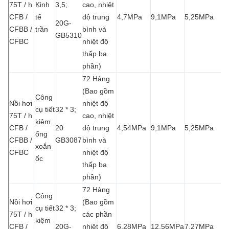
75T / h
Kinh
3,5;
cao, nhiệt
CFB /
tế
độ trung
4,7MPa
9,1MPa
5,25MPa
20G-
CFBB /
trần
bình và
GB5310
CFBC
nhiệt độ
thấp ba
phần)
72 Hàng
(Bao gồm
Công
Nồi hơi
nhiệt độ
cụ tiết
32 * 3;
75T / h
cao, nhiệt
kiệm
CFB /
20
độ trung
4,54MPa
9,1MPa
5,25MPa
ống
CFBB /
GB3087
bình và
xoắn
CFBC
nhiệt độ
ốc
thấp ba
phần)
72 Hàng
Công
Nồi hơi
(Bao gồm
cụ tiết
32 * 3;
75T / h
các phần
kiệm
CFB /
20G-
nhiệt độ
6,28MPa
12,56MPa
7,27MPa