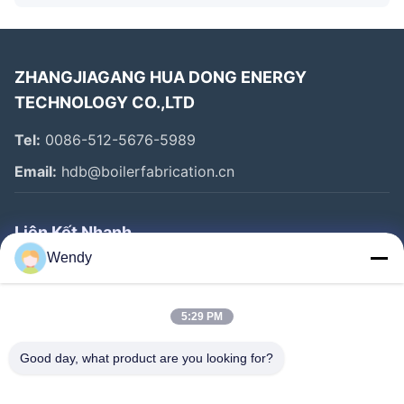
ZHANGJIAGANG HUA DONG ENERGY
TECHNOLOGY CO.,LTD
Tel:
0086-512-5676-5989
Email:
hdb@boilerfabrication.cn
Liên Kết Nhanh
Wendy
Trang Chủ
Các Sản Phẩm
5:29 PM
Về Chúng Tôi
Good day, what product are you looking for?
Tham Quan Nhà Máy
Kiểm Soát Chất Lượng