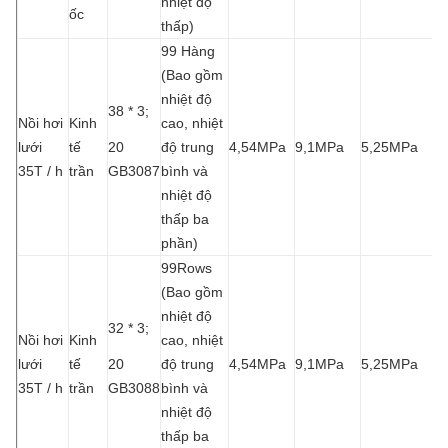
nhiệt độ
ốc
thấp)
99 Hàng
(Bao gồm
nhiệt độ
38 * 3;
Nồi hơi
Kinh
cao, nhiệt
lưới
tế
20
độ trung
4,54MPa
9,1MPa
5,25MPa
35T / h
trần
GB3087
bình và
nhiệt độ
thấp ba
phần)
99Rows
(Bao gồm
nhiệt độ
32 * 3;
Nồi hơi
Kinh
cao, nhiệt
lưới
tế
20
độ trung
4,54MPa
9,1MPa
5,25MPa
35T / h
trần
GB3088
bình và
nhiệt độ
thấp ba