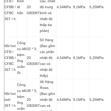
CFB /
Kinh
cao, nhiệt
CFBB /
tế
20
độ trung
4,54MPa
9,1MPa
5,25MPa
CFBC
trần
GB3087
bình và
35T / h
nhiệt độ
thấp ba
phần)
50 Hàng
Công
Nồi hơi
(Bao gồm
cụ tiết
32 * 3;
CFB /
các phần
kiệm
CFBB /
20
nhiệt độ
4,54MPa
9,1MPa
5,25MPa
ống
CFBC
GB3087
cao và
xoắn
35T / h
nhiệt độ
ốc
thấp)
46 Hàng
Công
Rows
cụ tiết
38 * 3;
Nồi hơi
(Bao gồm
kiệm
lưới
20
nhiệt độ
4,54MPa
9,1MPa
5,25MPa
ống
35T / h
GB3087
cao và
xoắn