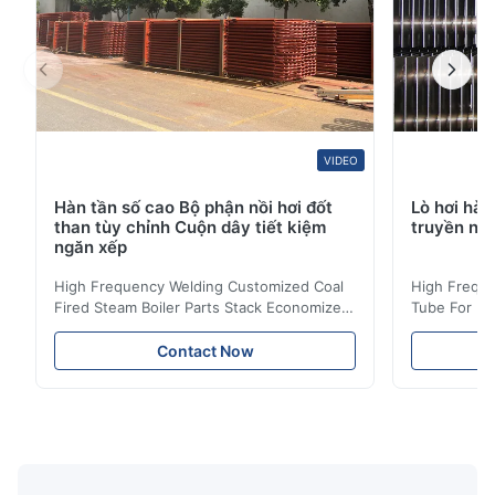
VIDEO
Hàn tần số cao Bộ phận nồi hơi đốt
Lò hơi hàn
than tùy chỉnh Cuộn dây tiết kiệm
truyền nhi
ngăn xếp
High Frequency Welding Customized Coal
High Freque
Fired Steam Boiler Parts Stack Economizer
Tube For Ec
Coil Boiler economizer Boiler Economizer is
economizer 
the energy improving device that helps to
energy impr
Contact Now
reduce the cost of operation by saving the
reduce the 
fuel. The economizer in Boiler tends to
fuel. The ec
make the system more energy efficient. In
make the sy
boilers, economizers are generally
boilers, ec
designed to exchange heat with the fluid,
designed to
generally water. The exhaust from the
generally w