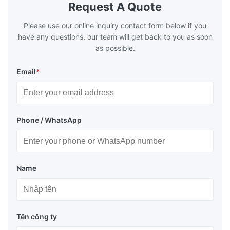
boilers is generally in the temperature
boilers is g
Request A Quote
range of 200°C – 250°C, so there
range of 20
huge
Please use our online inquiry contact form below if you
have any questions, our team will get back to you as soon
as possible.
Email
*
Phone / WhatsApp
Name
Tên công ty