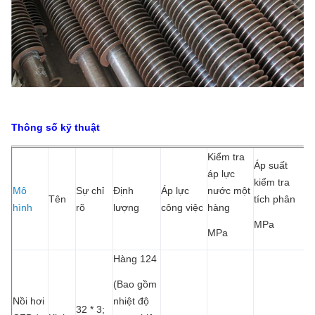
Thông số kỹ thuật
Kiểm tra
Áp suất
áp lực
kiểm tra
Mô
Sự chỉ
Định
Áp lực
nước một
Tên
tích phân
hình
rõ
lượng
công việc
hàng
MPa
MPa
Hàng 124
(Bao gồm
Nồi hơi
nhiệt độ
32 * 3;