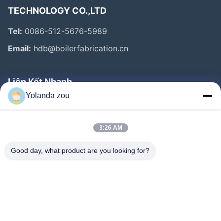
TECHNOLOGY CO.,LTD
Tel:
0086-512-5676-5989
Email:
hdb@boilerfabrication.cn
Liên Kết Nhanh
Yolanda zou
Trang Chủ
Các Sản Phẩm
3:26 AM
Về Chúng Tôi
Good day, what product are you looking for?
Tham Quan Nhà Máy
Kiểm Soát Chất Lượng
Liên Hệ Chúng Tôi
Yêu Cầu Báo Giá