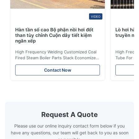
VIDEO
Hàn tần số cao Bộ phận nồi hơi đốt
Lò hơi hàn
than tùy chỉnh Cuộn dây tiết kiệm
truyền nhi
ngăn xếp
High Frequency Welding Customized Coal
High Freque
Fired Steam Boiler Parts Stack Economizer
Tube For Ec
Coil Boiler economizer Boiler Economizer is
economizer 
the energy improving device that helps to
energy impr
Contact Now
reduce the cost of operation by saving the
reduce the 
fuel. The economizer in Boiler tends to
fuel. The ec
make the system more energy efficient. In
make the sy
boilers, economizers are generally
boilers, ec
designed to exchange heat with the fluid,
designed to
generally water. The exhaust from the
generally w
boilers is generally in the temperature
boilers is g
Request A Quote
range of 200°C – 250°C, so there
range of 20
huge
Please use our online inquiry contact form below if you
have any questions, our team will get back to you as soon