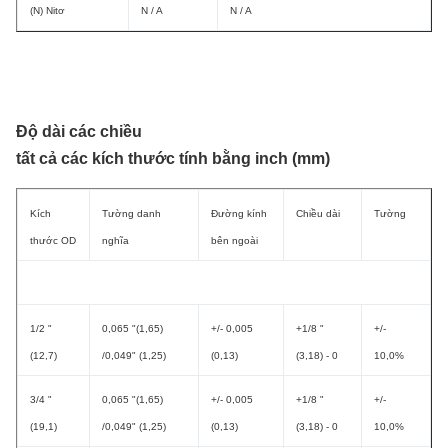
(N) Nitơ
N / A
N / A
Độ dài các chiều
tất cả các kích thước tính bằng inch (mm)
Kích
Tường danh
Đường kính
Chiều dài
Tường
thước OD
nghĩa
bên ngoài
1/2 "
0,065 "(1,65)
+/- 0,005
+1/8 "
+/-
(12,7)
/0,049" (1,25)
(0,13)
(3,18) - 0
10,0%
3/4 "
0,065 "(1,65)
+/- 0,005
+1/8 "
+/-
(19,1)
/0,049" (1,25)
(0,13)
(3,18) - 0
10,0%