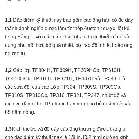
1.1
Đặc điểm kỹ thuật này bao gồm các ống hàn có độ dày
thành danh nghĩa được làm từ thép Austenit được liệt kê
trong Bảng 1, với các cấp khác nhau được thiết kế để sử
dụng như nồi hơi, bộ quá nhiệt, bộ trao đổi nhiệt hoặc ống
ngưng tụ.
1,2
Các lớp TP304H, TP309H, TP309HCb, TP310H,
TO310HCb, TP316H, TP321H, TP347H và TP348H là
các sửa đổi của các Lớp TP304, TP309S, TP309Cb,
TP310S, TP310Cb, TP316, TP321, TP347, nhiệt độ và
dịch vụ dành cho TP. chẳng hạn như cho bộ quá nhiệt và
bộ hâm nóng.
1,3
Kích thước và độ dày của ống thường được trang bị
cho đặc điểm kỹ thuật này là 1/8 in. [3,2 mm] đường kính