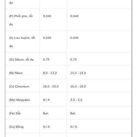
đa
(P) Phốt pho, tối
0,040
0,040
đa
(S) Lưu huỳnh, tối
0,030
0,030
đa
(Si) Silicon, tối đa
0,75
0,75
(Ni) Niken
8,0 - 13,0
10.0 - 15.0
(Cr) Chromium
18,0 - 20,0
16.0 - 18.0
(Mo) Molypden
N / A
2.0 - 3.0
(Fe) Sắt
Bal.
Bal.
(Cu) Đồng
N / A
N / A