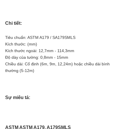
Chi tiết:
Tiêu chuẩn: ASTM A179 / SA179SMLS
Kích thước: (mm)
Kích thước ngoài: 12,7mm - 114,3mm
Độ dày của tường: 0,8mm - 15mm
Chiều dài: Cố định (6m, 9m, 12,24m) hoặc chiều dài bình
thường (5-12m)
Sự miêu tả:
ASTM ASTM A179, A179SMLS