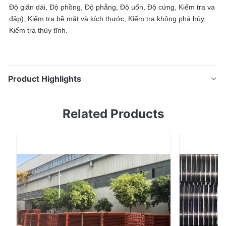
Độ giãn dài, Độ phồng, Độ phẳng, Độ uốn, Độ cứng, Kiểm tra va
đập), Kiểm tra bề mặt và kích thước, Kiểm tra không phá hủy,
Kiểm tra thủy tĩnh.
Product Highlights
Ống thép carbon A179 / SA179SMLS cho mục đích áp
Related Products
suất và lò hơi áp suất cao, trung bình, thấp Ống thép
carbon A179 / SA179SMLS cho mục đích áp suất và lò
hơi áp suất cao, trung bình, thấp Chi tiết: Tiêu chuẩn:
ASTM A179 / SA179SMLS Kích thước: (mm) Kích thước
ngoài: 12,7mm - 114,3mm Độ dày của tường...