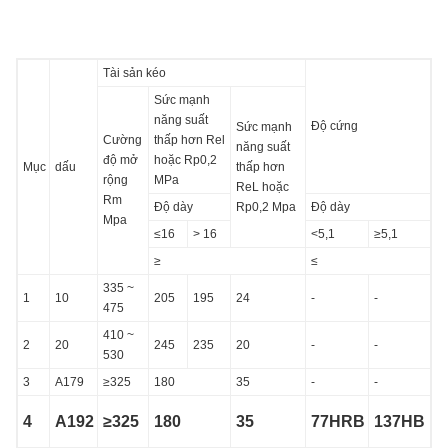
Tài sản kéo
Sức mạnh
năng suất
Độ cứng
Sức mạnh
Cường
thấp hơn Rel
năng suất
độ mở
hoặc Rp0,2
Mục
dấu
thấp hơn
rộng
MPa
ReL hoặc
Rm
Độ dày
Rp0,2 Mpa
Độ dày
Mpa
≤16
> 16
<5,1
≥5,1
≥
≤
335 ~
1
10
205
195
24
-
-
475
410 ~
2
20
245
235
20
-
-
530
3
A179
≥325
180
35
-
-
4
A192
≥325
180
35
77HRB
137HB