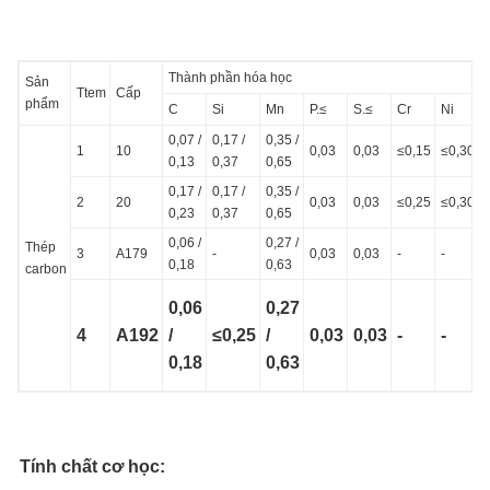
Thành phần hóa học
Sản
Ttem
Cấp
phẩm
C
Si
Mn
P.≤
S.≤
Cr
Ni
0,07 /
0,17 /
0,35 /
1
10
0,03
0,03
≤0,15
≤0,30
0,13
0,37
0,65
0,17 /
0,17 /
0,35 /
2
20
0,03
0,03
≤0,25
≤0,30
0,23
0,37
0,65
0,06 /
0,27 /
Thép
3
A179
-
0,03
0,03
-
-
-
0,18
0,63
carbon
0,06
0,27
4
A192
/
≤0,25
/
0,03
0,03
-
-
-
0,18
0,63
Tính chất cơ học: