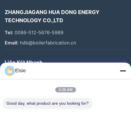
ZHANGJIAGANG HUA DONG ENERGY
TECHNOLOGY CO.,LTD
Tel:
0086-512-5676-5989
Email:
hdb@boilerfabrication.cn
Liên Kết Nhanh
Elsie
Trang Chủ
Các Sản Phẩm
2:36 AM
Về Chúng Tôi
Good day, what product are you looking for?
Tham Quan Nhà Máy
Kiểm Soát Chất Lượng
Liên Hệ Chúng Tôi